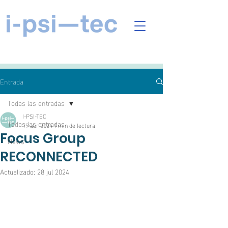
Entrada
Todas las entradas
I-PSI-TEC
Todas las entradas
19 abr 2024
1 min de lectura
Focus Group
News
RECONNECTED
Actualizado:
28 jul 2024